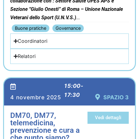
collaborazione con : Settore Salute OPES APS e
Sezione “Giulio Onesti” di Roma – Unione Nazionale
Veterani dello Sport (U.N.V.S.)
Buone pratiche
Governance
Coordinatori
Relatori
15:00-
17:30
4 novembre 2025
SPAZIO 3
DM70, DM77,
Vedi dettagli
telemedicina,
prevenzione e cura a
che punto siamo?