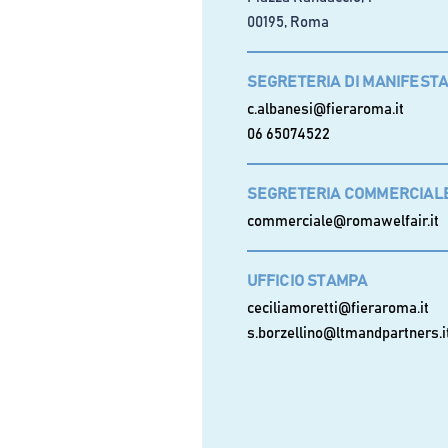
00195, Roma
SEGRETERIA DI MANIFEST
c.albanesi@fieraroma.it
06 65074522
SEGRETERIA COMMERCIAL
commerciale@romawelfair.it
UFFICIO STAMPA
ceciliamoretti@fieraroma.it
s.borzellino@ltmandpartners.i