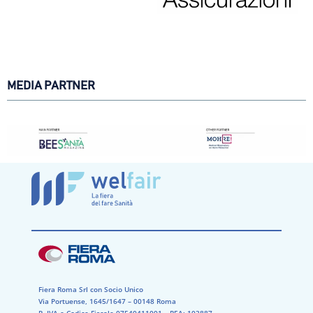
MEDIA PARTNER
Fiera Roma Srl con Socio Unico
Via Portuense, 1645/1647 – 00148 Roma
P. IVA e Codice Fiscale 07540411001​ – REA: 103887​