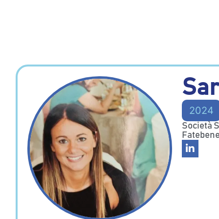
Sar
2024
Società S
Fatebene