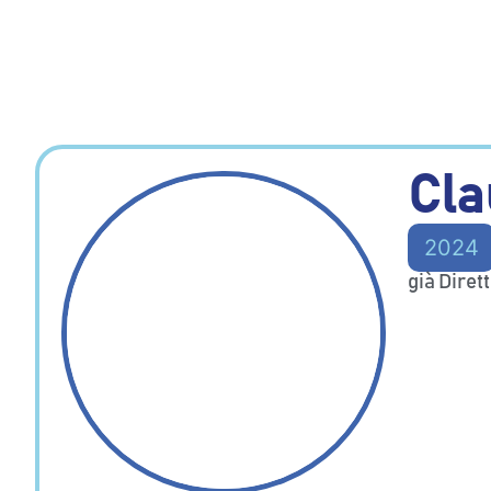
Cla
2024
già Dire