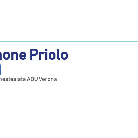
one Priolo
nestesista AOU Verona