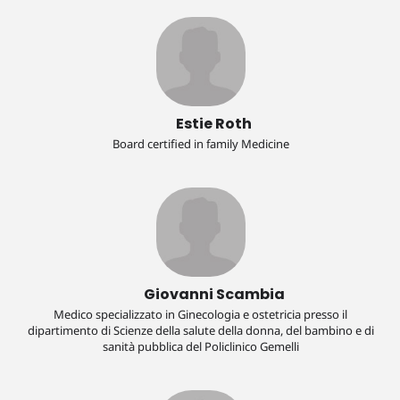
Arnone Shachar, Responsabile della task force vaccinazioni anti-
Covid19 in Israele e Direttore della Salute Digitale, I.A. e Telemedicina
– Maccabi Israel Digital Health
Estie Roth
Board certified in family Medicine
Giovanni Scambia
Medico specializzato in Ginecologia e ostetricia presso il
dipartimento di Scienze della salute della donna, del bambino e di
sanità pubblica del Policlinico Gemelli