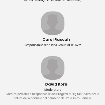
Digital Health(in collegamento da Israele)
Paola Francesca Zaratin, FISM
Massimo Pulin, CONFIMI
in diretta da Israele
Carol Raccah
Responsabile sede Idea Group di Tel Aviv
Linor Attias, Deputy Director of International Emergency Operations
Noam Kalina, Chief Business Officer and President of GistMD
Carol Raccah, Responsabile sede Idea Group di Tel Aviv
David Korn
Estie Roth, Board certified in family Medicine
Moderatore
Medico pediatra e Responsabile dei Progetti di Digital Health per la
salute della donna e del bambino del Policlinico Gemelli.
Michael Cash, Product Specialist at Voiceitt.com