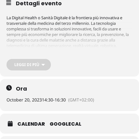
Dettagli evento
La Digital Health o Sanità Digitale è la frontiera più innovativa e
trasversale della medicina del terzo millennio. La tecnologia
complessa si trasforma in soluzioni innovative, facili da usare e
sempre più economiche per migliorare la ricerca, la prevenzione, la
diagnosi e la cura delle malattie anche a distanza grazie alla
telemedicina di ultima generazione, realtà virtuale, robotica,
fascicolo sanitario elettronico, mobile app, dispositivi indossabili ed
altre soluzioni che sono già nella nostra vita.
LEGGI DI PIÙ
Ma qual è l’impatto reale di questa innovazione sulle persone e sulla
salute del nostro Ambiente? Come cambiano il rapporto di fiducia
tra paziente e medico e le responsabilità medico-legali? La Sanità del
Ora
futuro è sostenibile? Come sono investiti i fondi del PNRR?
Sopravviverà l’Intelligenza umana o la stupidità artificiale?
October 20, 2023
14:30
-
16:30
(GMT+02:00)
Si confronteranno in questa tavola rotonda esperti, perché questo è
il momento di decidere e progettare insieme la Sanità che
CALENDAR
GOOGLECAL
meritiamo.