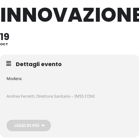
INNOVAZION
19
OCT
Dettagli evento
Modera:
Andrea Ferretti, Direttore Sanitario – IMSS CONI
Intervengono:
LEGGI DI PIÙ