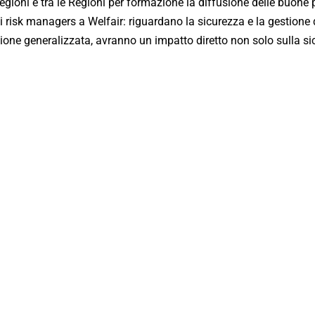
egioni e tra le Regioni per formazione la diffusione delle buon
ei risk managers a Welfair: riguardano la sicurezza e la gestione 
sizione generalizzata, avranno un impatto diretto non solo sulla s