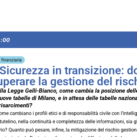
6:00
 finanziaria
Sicurezza in transizione: d
perare la gestione del risch
della Legge Gelli-Bianco, come cambia la posizione dell
ove tabelle di Milano, e in attesa delle tabelle nazional
 risarcimenti?
me cambiano i profili etici e di responsabilità civile con l’intelli
telino, nella continuità e completezza delle informazioni, sia g
torio? Quanto può pesare, infine, la mitigazione del rischio gesti