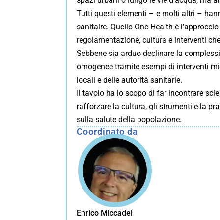
spazi urbani o lungo le vie d’acqua, ma anch
Tutti questi elementi – e molti altri – han
sanitaire. Quello One Health è l’approccio 
regolamentazione, cultura e interventi ch
Sebbene sia arduo declinare la compless
omogenee tramite esempi di interventi mira
locali e delle autorità sanitarie.
Il tavolo ha lo scopo di far incontrare s
rafforzare la cultura, gli strumenti e la 
sulla salute della popolazione.
Coordinato da
Enrico Miccadei