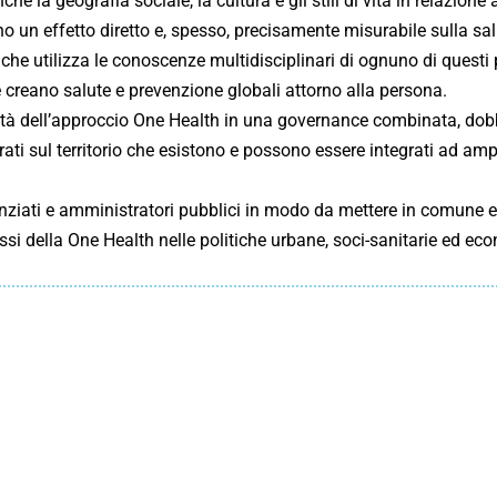
e la geografia sociale, la cultura e gli stili di vita in relazione 
no un effetto diretto e, spesso, precisamente misurabile sulla salu
che utilizza le conoscenze multidisciplinari di ognuno di questi p
e creano salute e prevenzione globali attorno alla persona.
ità dell’approccio One Health in una governance combinata, do
ti sul territorio che esistono e possono essere integrati ad ampi
cienziati e amministratori pubblici in modo da mettere in comune
prassi della One Health nelle politiche urbane, soci-sanitarie ed