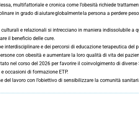
essa, multifattoriale e cronica come l’obesità richiede trattament
iplinare in grado di aiutare globalmente la persona a perdere pes
 culturali e relazionali si intrecciano in maniera indissolubile a
e il beneficio delle cure.
ipe interdisciplinare e dei percorsi di educazione terapeutica del
persone con obesità e aumentare la loro qualità di vita dei pazien
tato nel corso del 2026 per favorire il coinvolgimento di diverse 
i e occasioni di formazione ETP.
one del lavoro con l’obiettivo di sensibilizzare la comunità sanitar