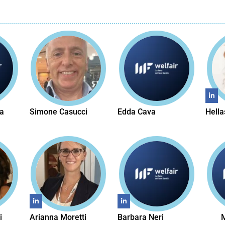
a
Simone Casucci
Edda Cava
Hell
i
Arianna Moretti
Barbara Neri