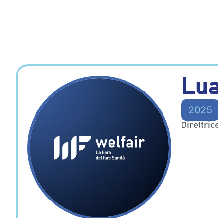
Lua
2025
Direttric