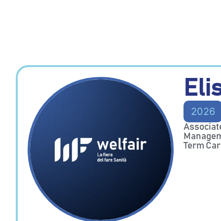
Eli
2026
Associate
Managemen
Term Car