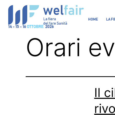
HOME
LA F
14 - 15 - 16
OTTOBRE
2026
Orari e
Il 
riv