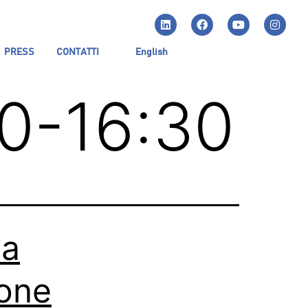
PRESS
CONTATTI
English
00-16:30
la
ione