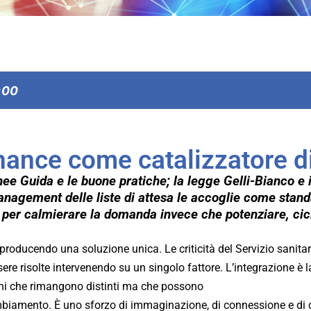
:00
nance come catalizzatore di
ee Guida e le buone pratiche; la legge Gelli-Bianco e i
management delle liste di attesa le accoglie come stand
 per calmierare la domanda invece che potenziare, cicl
 producendo una soluzione unica. Le criticità del Servizio sanita
e risolte intervenendo su un singolo fattore. L’integrazione è la 
ani che rimangono distinti ma che possono
ambiamento. È uno sforzo di immaginazione, di connessione e di c